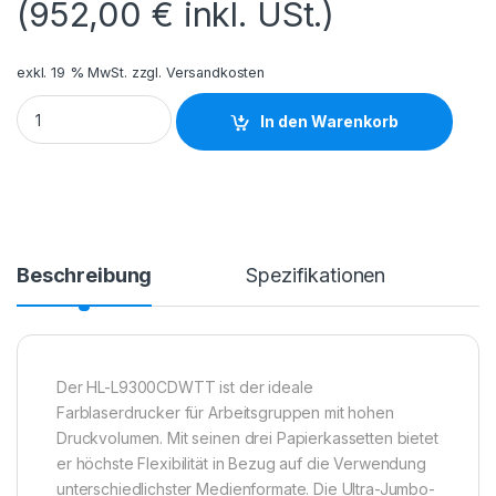
(
952,00
€
inkl. USt.)
exkl. 19 % MwSt.
zzgl.
Versandkosten
HLL9310CDWTTG2 BROTHER HLL9310CDWTT Menge
In den Warenkorb
Beschreibung
Spezifikationen
P
Der HL-L9300CDWTT ist der ideale
Farblaserdrucker für Arbeitsgruppen mit hohen
Druckvolumen. Mit seinen drei Papierkassetten bietet
er höchste Flexibilität in Bezug auf die Verwendung
unterschiedlichster Medienformate. Die Ultra-Jumbo-