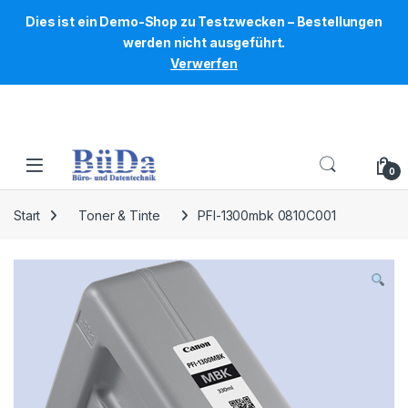
Verkauf nur an Unternehmer, Gewerbetreibende, Freiberufler und
Dies ist ein Demo-Shop zu Testzwecken – Bestellungen
öffentliche Institutionen. Kein Verkauf an Verbraucher i. S. d. § 13
werden nicht ausgeführt.
BGB.
Verwerfen
Zur Navigation springen
Zum Inhalt springen
0
Start
Toner & Tinte
PFI-1300mbk 0810C001